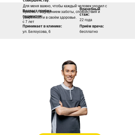
совершенству
.
Для меня важно, чтобы каждый человек уходил с
Врачебный
Возраст приёма
приёма с ощущением заботы, спокойствия и
стаж:
пациентов:
уверенности в своём здоровье.
22 года
с 7 лет
Принимает в клинике:
Приём врача:
ул. Белоусова, 6
бесплатно