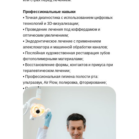
или страх перед лечением.
Профессиональные навыки
• Точная диагностика с использованием цифровых
технологий и 3D-визуализации;
• Проведение лечения под коффердамом и
оптическим увеличением;
• Эндодонтическое лечение с применением
апекслокатора и машинной обработки каналов;
• Послойная художественная реставрация зубов
фотополимерными материалами;
• Восстановление формы, контактов и прикуса при
терапевтическом лечении;
• Профессиональная гигиена полости рта:
ультразвук, Air Flow, полировка, фторирование;
• Подбор индивидуальных профилактических
программ для пациентов;
• Применение щадящих методик, направленных на
сохранение собственных тканей зуба;
• Комплексное ведение пациента — от первичной
консультации до профилактического контроля.