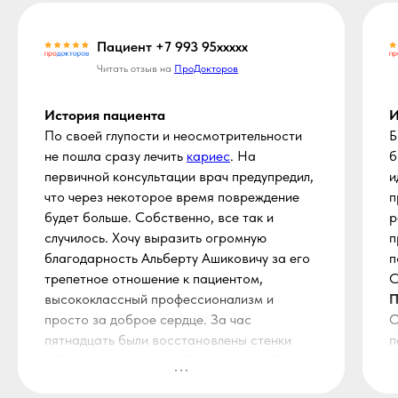
Пациент +7 993 95ххххх
Читать отзыв на
ПроДокторов
История пациента
И
По своей глупости и неосмотрительности
Б
не пошла сразу лечить
кариес
​. На
б
первичной консультации врач предупредил,
и
что через некоторое время повреждение
п
будет больше. Собственно, все так и
р
случилось. Хочу выразить огромную
п
благодарность Альберту Ашиковичу за его
п
трепетное отношение к пациентом,
С
высококлассный профессионализм и
П
просто за доброе сердце. За час
О
пятнадцать были восстановлены стенки
п
зуба, все почищено, зуб - как новый! Без
к
боли, без тревоги!
Н