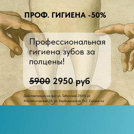
ПРОФ. ГИГИЕНА -50%
Профессиональная
гигиена зубов за
полцены!
5900
2950 руб
Действительно на фил ул. Тибетская 28/49, ул.
Магнитогорская 2A, ул. Бербьеровская 11с2. Скидки не
суммируются