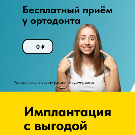
Бесплатный приём
ПОДРОБНЕЕ
у ортодонта
0
₽
*скидки, акции и сертификаты не суммируются
Имплантация
с выгодой